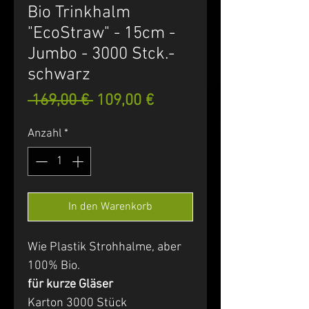
Bio Trinkhalm
"EcoStraw" - 15cm -
Jumbo - 3000 Stck.-
schwarz
Standardpreis
Sale-
 169,00 € 
109,00 €
Preis
Anzahl
*
In den Warenkorb
Wie Plastik Strohhalme, aber
100% Bio.
für kurze Gläser
Karton 3000 Stück