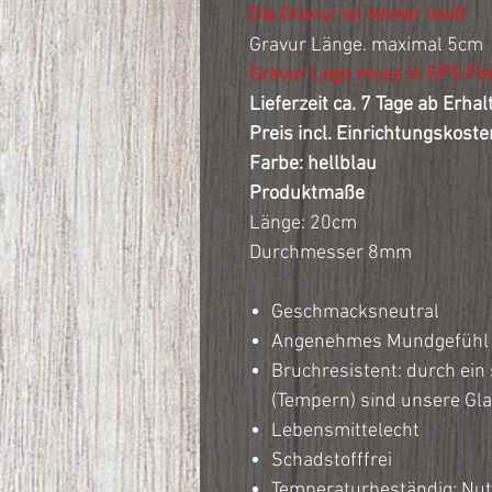
Die Gravur ist immer weiß
Gravur Länge. maximal 5cm
Gravur Logo muss in EPS Fo
Lieferzeit ca. 7 Tage ab Erha
Preis incl. Einrichtungskoste
Farbe: hellblau
Produktmaße
Länge: 20cm
Durchmesser 8mm
Geschmacksneutral
Angenehmes Mundgefühl
Bruchresistent: durch ein
(Tempern) sind unsere Gla
Lebensmittelecht
Schadstofffrei
Temperaturbeständig: Nut