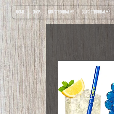
HOME
SHOP
BIO-STROHHALME
GLAS-STROHHALME