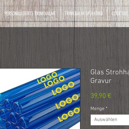
PERSONALISIERTE TRINKHALME
TRINKHALM-SPÜLKORB
COCKTAIL
Glas Strohh
Gravur
Preis
39,90 €
Menge
*
Auswählen