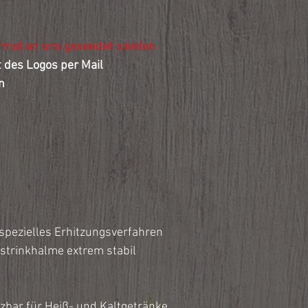
rmat an uns gesendet werden
lt des Logos per Mail
n
 spezielles Erhitzungsverfahren
strinkhalme extrem stabil
zbar für Heiß- und Kaltgetränke